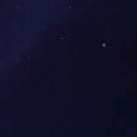
能源化工用不锈钢分为常规奥氏
体、耐热钢、锅炉用钢、双相钢和超级
奥氏体等5个系列产品。常规奥氏体及
耐热系列不锈钢具有良好的加工、耐腐
蚀及耐高温氧化性能。锅炉用系列不锈
钢具有良好的抗晶间腐蚀能力、较高的
蠕变强度和稳定的抗氧化能力。双相及
超级奥氏体系列不锈钢具有更高的强度
及更强的耐腐蚀性能。