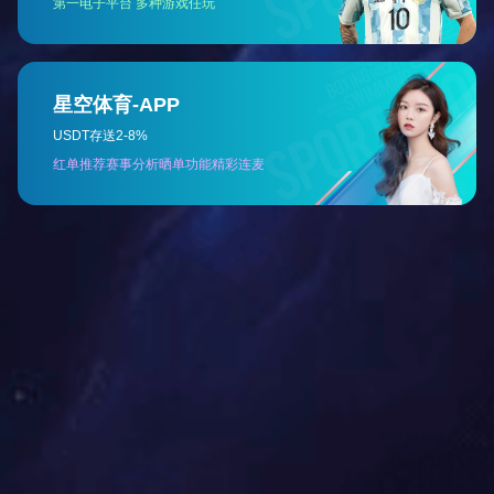
产品介绍
能源化工用高耐蚀
不锈钢