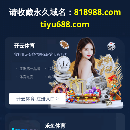
首页
关于青山
产品服务
企业文化
咨询中心
人力资源
产品系列
米兰体育（中国）官方网站-米兰体育（中国）
SERIES
采购平台
EN