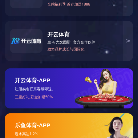
体育
（中
国）