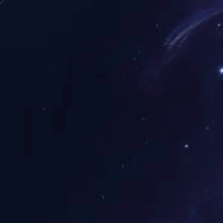
网站首页
关于青山
产品服务
青山简介
米兰体育（中国
网站-米兰体育（
董事长致辞
国）
发展历程
工艺流程
公司荣誉
资质证书
产品系列