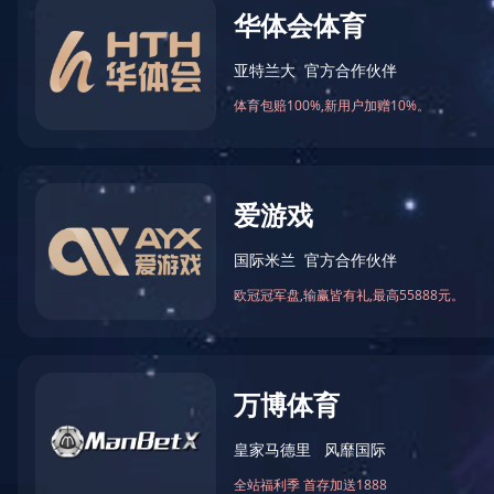
米兰体育（中
工艺
国）官方网
站-米兰体育