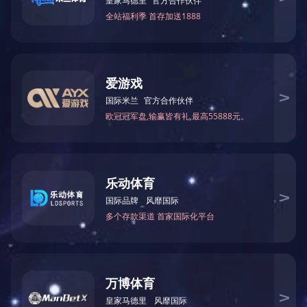
浙江青山钢铁顺利
开展 2025年度综合
事故应急救援演练
发布时间：2026-04-28
浏览量：239
2025年4月21日上午09:35，公司安环部
组织各生产部门在制氧站区域开展有限空
网站首
关于青
产品服
企业文
咨询中
人力资
米兰体
采
间与火灾事故综合应急救援演练。本次演
页
山
务
化
心
源
育（中
购
练全程历时45分钟，生产副总沈继程、制